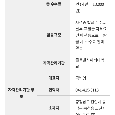
총 수수료
원 (재발급 10,000
원)
자격증 발급 수수료
납부 후 발급 자격요
환불규정
건 미달 등으로 미발
급 시, 수수료 전액
환불
글로벌사이버대학
자격관리기관
교
대표자
공병영
자격관리기관 정
연락처
041-415-6118
보
충청남도 천안시 동
소재지
남구 목천읍 교천지
산길 284-88