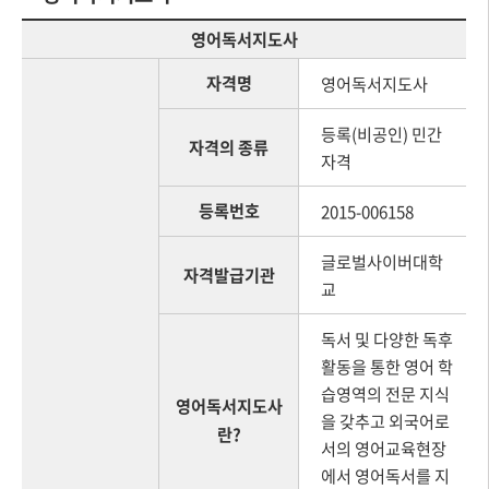
영어독서지도사
자격명
영어독서지도사
등록(비공인) 민간
자격의 종류
자격
등록번호
2015-006158
글로벌사이버대학
자격발급기관
교
독서 및 다양한 독후
활동을 통한 영어 학
습영역의 전문 지식
영어독서지도사
을 갖추고 외국어로
란?
서의 영어교육현장
에서 영어독서를 지