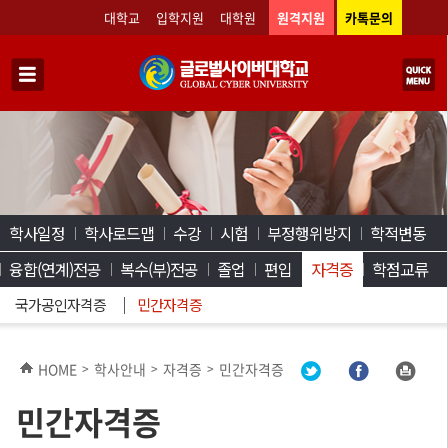
대학교
입학지원
대학원
원격지원
카톡문의
학사일정
학사로드맵
수강
시험
부정행위방지
학적변동
융합(연계)전공
복수(부)전공
졸업
편입
자격증
학점교류
국가공인자격증
민간자격증
HOME
학사안내
자격증
민간자격증
>
>
>
민간자격증