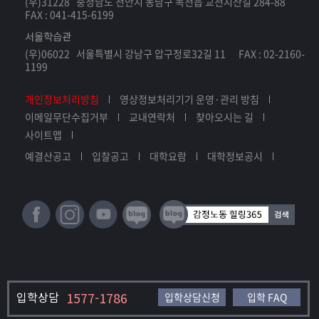
(우)31228 충청남도 천안시 동남구 목천읍 교천지산길 284-88
FAX : 041-415-6199
서울학습관
(우)06022 서울특별시 강남구 압구정로32길 11 FAX : 02-2160-
1199
개인정보처리방침
영상정보처리기기 운영·관리 방침
이메일무단수집거부
교내연락처
찾아오시는 길
사이트맵
예결산공고
입찰공고
대학요람
대학정보공시
입학상담
1577-1786
입학상담신청
입학 FAQ