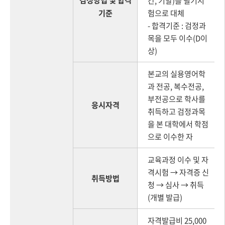
간, 기말)를 필기시
기준
험으로 대체
- 합격기준 : 검정과
목을 모두 이수(D이
상)
본교의 실용영어학
과 전공, 복수전공,
부전공으로 학사를
응시자격
취득하고 검정과목
을 본 대학에서 학점
으로 이수한 자
교육과정 이수 및 자
격시험 → 자격증 신
취득방법
청 → 심사 → 취득
(개별 발급)
자격발급비 25,000