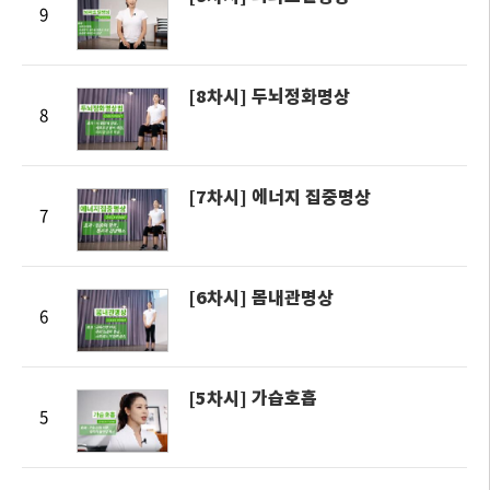
9
[8차시] 두뇌정화명상
8
[7차시] 에너지 집중명상
7
[6차시] 몸내관명상
6
[5차시] 가습호흡
5