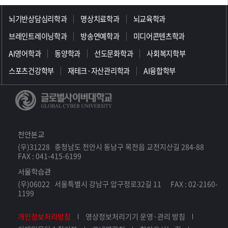
>>>>>>>>>>>>>>>>>
뇌기반상담심리학과
명상치료학과
뇌교육학과
브레인트레이닝학과
방송연예학과
미디어콘텐츠학과
AI영어학과
동양학과
선도문화학과
사회복지학부
스포츠건강학부
재테크·자산관리학과
AI융합학부
천안본교
(우)31228 충청남도 천안시 동남구 목천읍 교천지산길 284-88
FAX : 041-415-6199
서울학습관
(우)06022 서울특별시 강남구 압구정로32길 11 FAX : 02-2160-
1199
개인정보처리방침
영상정보처리기기 운영·관리 방침