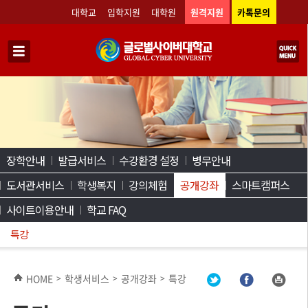
대학교
입학지원
대학원
원격지원
카톡문의
장학안내
발급서비스
수강환경 설정
병무안내
도서관서비스
학생복지
강의체험
공개강좌
스마트캠퍼스
사이트이용안내
학교 FAQ
특강
HOME
학생서비스
공개강좌
특강
>
>
>