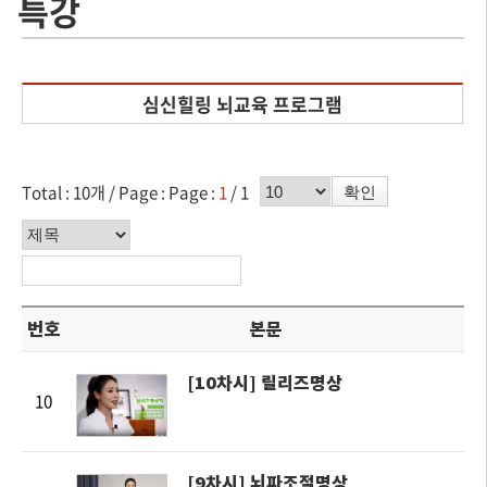
특강
심신힐링 뇌교육 프로그램
페이지수 선택
Total : 10개 / Page :
Page :
1
/ 1
확인
분류기준
번호
본문
[10차시] 릴리즈명상
10
[9차시] 뇌파조절명상