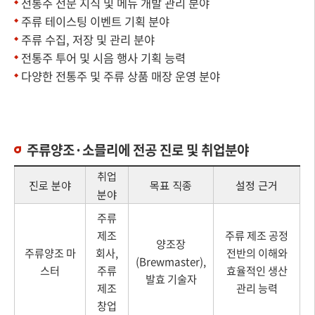
전통주 전문 지식 및 메뉴 개발 관리 분야
주류 테이스팅 이벤트 기획 분야
주류 수집, 저장 및 관리 분야
전통주 투어 및 시음 행사 기획 능력
다양한 전통주 및 주류 상품 매장 운영 분야
주류양조·소믈리에 전공 진로 및 취업분야
취업
진로 분야
목표 직종
설정 근거
분야
주류
제조
주류 제조 공정
양조장
주류양조 마
회사,
전반의 이해와
(Brewmaster),
스터
주류
효율적인 생산
발효 기술자
제조
관리 능력
창업