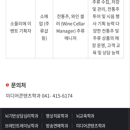
주류 수집, 저장
및 관리, 전통주
소매
전통주, 와인 셀
투어 및 시음 행
소믈리에 이
업 (주
러 (Wine Cellar
사 기획 능력 다
벤트 기획자
류샵
Manager) 주류
양한 전통주 및
등)
매니저
주류 상품의 매
장 운영, 고객 교
육 및 상담 능력
문의처
미디어콘텐츠학과 041- 415-6174
>>>>>>>>>>>>>>>>>
뇌기반상담심리학과
명상치료학과
뇌교육학과
브레인트레이닝학과
방송연예학과
미디어콘텐츠학과