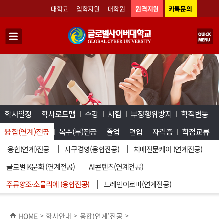
대학교
입학지원
대학원
원격지원
카톡문의
학사일정
학사로드맵
수강
시험
부정행위방지
학적변동
융합(연계)전공
복수(부)전공
졸업
편입
자격증
학점교류
융합(연계)전공
지구경영(융합전공)
치매전문케어 (연계전공)
글로벌 K문화 (연계전공)
AI콘텐츠(연계전공)
주류양조·소믈리에 (융합전공)
브레인아로마(연계전공)
HOME
학사안내
융합(연계)전공
>
>
>