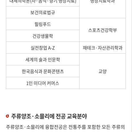
대체의학론(차·음식·향기 명상치료)
명상치료학과
보건의료법규
힐링푸드
스포츠건강학부
건강생물학
실전창업 A-Z
재테크·자산관리학과
세계의 술과 인문학
한국음식과 문화콘텐츠
교양
1인 미디어 커머스
주류양조·소믈리에 전공 교육분야
주류양조·소믈리에 융합전공은 전통주를 포함한 모든 주류의