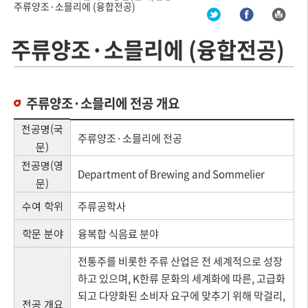
주류양조·소믈리에 (융합전공)
주류양조·소믈리에 (융합전공)
주류양조·소믈리에 전공 개요
전공명(국
주류양조·소믈리에 전공
문)
전공명(영
Department of Brewing and Sommelier
문)
수여 학위
주류공학사
학문 분야
융복합 식음료 분야
전통주를 비롯한 주류 산업은 전 세계적으로 성장
하고 있으며, K한류 문화의 세계화에 따른, 고급화
되고 다양화된 소비자 요구에 맞추기 위해 막걸리,
전공 개요