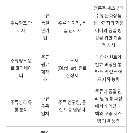
전통주 제조부터
주류
주류 문화상품
주류양조 관
품질
주류 메이커, 품
생산까지의 과정
리자
관리
질 관리자
이해와 품질 향
업
상을 위한 기술
적 지식
주류
다양한 원료와
주류양조 원
주조사
원료
발효 과정을 통
료 코디네이
(Distiller), 원료
제작
한 특색 있는 양
터
선정자
소
조 제작 능력
주류의 품질 관
주류
리 및 유통 과정
주류양조 유
주류 연구원, 품
유통
에서의 역할 이
통 분야
질 보증 담당자
업체
해와 보증 시스
템 개발 능력
레스