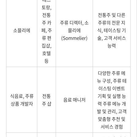
토랑,
전통
전통주 및 다른
주 카
주류 디렉터, 소
주류의 전문 지
소믈리에
페, 주
믈리에
식, 테이스팅 기
류 편
(Sommelier)
술, 고객 서비스
집샵,
능력
호텔
등
다양한 주류 메
뉴 구성, 주류 테
이스팅 이벤트
식음료, 주류
전통
기획 및 실행 능
음료 매니저
상품 개발자
주 샵
력 주류 메뉴 개
발 및 관리, 고객
맞춤형 추천 및
서비스 경험