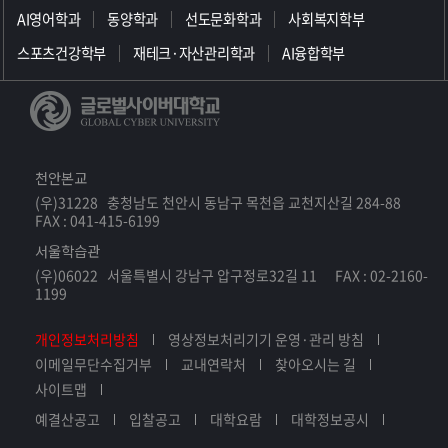
AI영어학과
동양학과
선도문화학과
사회복지학부
스포츠건강학부
재테크·자산관리학과
AI융합학부
천안본교
(우)31228 충청남도 천안시 동남구 목천읍 교천지산길 284-88
FAX : 041-415-6199
서울학습관
(우)06022 서울특별시 강남구 압구정로32길 11 FAX : 02-2160-
1199
개인정보처리방침
영상정보처리기기 운영·관리 방침
이메일무단수집거부
교내연락처
찾아오시는 길
사이트맵
예결산공고
입찰공고
대학요람
대학정보공시