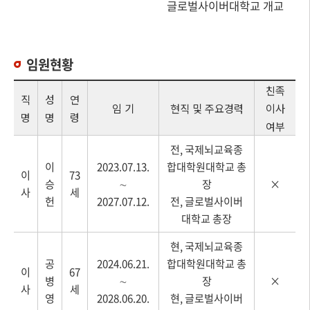
글로벌사이버대학교 개교
임원현황
친족
직
성
연
임 기
현직 및 주요경력
이사
명
명
령
여부
전, 국제뇌교육종
이
2023.07.13.
합대학원대학교 총
이
73
승
∼
장
×
사
세
헌
2027.07.12.
전, 글로벌사이버
대학교 총장
현, 국제뇌교육종
공
2024.06.21.
합대학원대학교 총
이
67
병
∼
장
×
사
세
영
2028.06.20.
현, 글로벌사이버