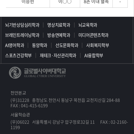
이승헌
이○○
8촌 이내 혈족
-
>>>>>>>>>>>>>>>>>
뇌기반상담심리학과
명상치료학과
뇌교육학과
브레인트레이닝학과
방송연예학과
미디어콘텐츠학과
AI영어학과
동양학과
선도문화학과
사회복지학부
스포츠건강학부
재테크·자산관리학과
AI융합학부
천안본교
(우)31228 충청남도 천안시 동남구 목천읍 교천지산길 284-88
FAX : 041-415-6199
서울학습관
(우)06022 서울특별시 강남구 압구정로32길 11 FAX : 02-2160-
1199