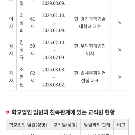
철
2029.08.09.
최
2024.01.10.
이
61
현, 경기과학기술
성
∼
×
사
세
대학교 교수
희
2028.01.09.
김
2025.02.10.
감
59
현, 우덕회계법인
성
∼
×
사
세
이사
규
2028.02.09.
조
2025.08.03.
감
62
현, 솔세무회계컨
영
∼
×
사
세
설팅 대표
인
2028.08.02.
학교법인 임원과 친족관계에 있는 교직원 현황
학교법인 임원(성명)
교직원(성명)
임원과의 관계
비고