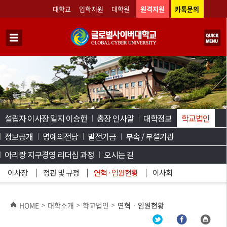
대학교
입학지원
대학원
원격지원
카톡문의
설립자 이사장 일지 이승헌
총장 인사말
대학정보
학교법인
정보공개
명예의전당
발전기금
부속 / 부설기관
아리랑 지구경영 리더십 과정
오시는 길
이사장
정관 및 규정
연혁 · 임원현황
이사회
HOME
대학소개
학교법인
연혁 · 임원현황
>
>
>