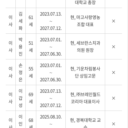
대학교 총장
김
2023.07.13.
이
61
현, 마고사랑영농
세
∼
×
사
세
조합 대표
화
2027.07.12.
박
2023.07.01.
이
51
현, 세브란스치과
용
∼
×
사
세
의원 원장
진
2027.06.30.
손
2023.07.01.
이
55
현, 기운차림봉사
정
∼
×
사
세
단 상임고문
은
2027.06.30.
이
2023.07.13.
이
69
현, ㈜브레인월드
갑
∼
×
사
세
코리아 대표이사
성
2027.07.12.
이
2025.08.10.
이
68
현, 경복대학교 교
인
∼
×
사
세
수