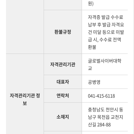
원)
자격증 발급 수수료
납부 후 발급 자격요
환불규정
건 미달 등으로 미발
급 시, 수수료 전액
환불
글로벌사이버대학
자격관리기관
교
대표자
공병영
자격관리기관 정
연락처
041-415-6118
보
충청남도 천안시 동
소재지
남구 목천읍 교천지
산길 284-88