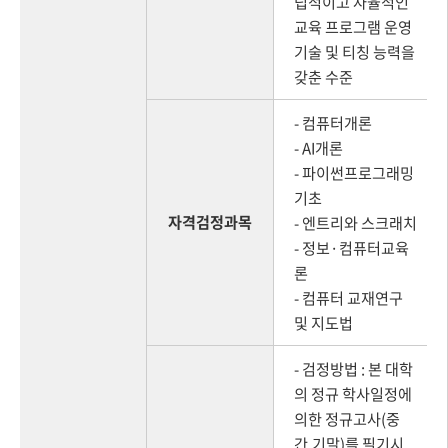
립적이고 자율적인
교육 프로그램 운영
기술 및 티칭 능력을
갖춘 수준
- 컴퓨터개론
- AI개론
- 파이썬프로그래밍
기초
자격검정과목
- 엔트리와 스크래치
- 정보·컴퓨터교육
론
- 컴퓨터 교재연구
및 지도법
- 검정방법 : 본 대학
의 정규 학사일정에
의한 정규고사(중
간,기말)를 필기시