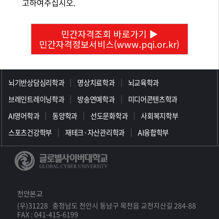
고하여주십시오.
민간자격조회 바로가기 ▶
민간자격정보서비스(www.pqi.or.kr)
>>>>>>>>>>>>>>>>>
뇌기반상담심리학과
명상치료학과
뇌교육학과
브레인트레이닝학과
방송연예학과
미디어콘텐츠학과
AI영어학과
동양학과
선도문화학과
사회복지학부
스포츠건강학부
재테크·자산관리학과
AI융합학부
천안본교
(우)31228 충청남도 천안시 동남구 목천읍 교천지산길 284-88
FAX : 041-415-6199