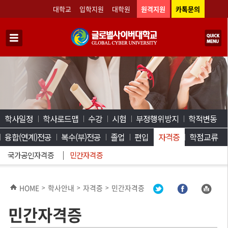
대학교
입학지원
대학원
원격지원
카톡문의
학사일정
학사로드맵
수강
시험
부정행위방지
학적변동
융합(연계)전공
복수(부)전공
졸업
편입
자격증
학점교류
국가공인자격증
민간자격증
HOME
학사안내
자격증
민간자격증
>
>
>
민간자격증