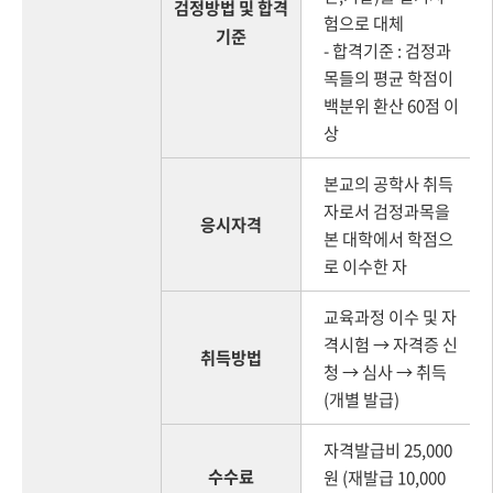
검정방법 및 합격
험으로 대체
기준
- 합격기준 : 검정과
목들의 평균 학점이
백분위 환산 60점 이
상
본교의 공학사 취득
자로서 검정과목을
응시자격
본 대학에서 학점으
로 이수한 자
교육과정 이수 및 자
격시험 → 자격증 신
취득방법
청 → 심사 → 취득
(개별 발급)
자격발급비 25,000
수수료
원 (재발급 10,000