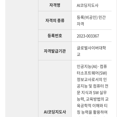
자격명
AI코딩지도사
등록(비공인) 민간
자격의 종류
자격
등록번호
2023-003367
글로벌사이버대학
자격발급기관
교
인공지능(AI)·컴퓨
터소프트웨어(SW)
정보교사로서의 인
공지능 및 컴퓨터 전
문 지식과 SW 실무
능력, 교육방법의 교
육공학적 이해와 티
AI코딩지도사
칭 능력을 활용하여