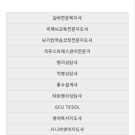
실버전문복지사
국제뇌교육전문지도사
뇌기반학습코칭전문지도사
직무스트레스관리전문가
명리상담사
작명상담사
풍수설계사
타로명리상담사
GCU TESOL
영어독서지도사
시니어영어지도사