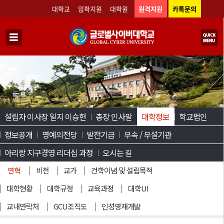
대학교
입학지원
대학원
원격지원
카톡문의
설립자 이사장 일지 이승헌
총장 인사말
대학정보
학교법인
정보공개
명예의전당
발전기금
부속 / 부설기관
아리랑 지구경영 리더십 과정
오시는 길
연혁
비전
교가
건학이념 및 설립목적
대학현황
대학규정
교육과정
대학UI
교내연락처
GCU조직도
인성영재개발