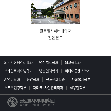
글로벌사이버대학교
천안 본교
>>>>>>>>>>>>>>>>>
뇌기반상담심리학과
명상치료학과
뇌교육학과
브레인트레이닝학과
방송연예학과
미디어콘텐츠학과
AI영어학과
동양학과
선도문화학과
사회복지학부
스포츠건강학부
재테크·자산관리학과
AI융합학부