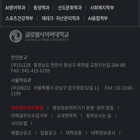
AI영어학과
동양학과
선도문화학과
사회복지학부
스포츠건강학부
재테크·자산관리학과
AI융합학부
천안본교
(우)31228 충청남도 천안시 동남구 목천읍 교천지산길 284-88
FAX : 041-415-6199
서울학습관
(우)06022 서울특별시 강남구 압구정로32길 11 FAX : 02-2160-
1199
개인정보처리방침
영상정보처리기기 운영·관리 방침
이메일무단수집거부
교내연락처
찾아오시는 길
사이트맵
예결산공고
입찰공고
대학요람
대학정보공시