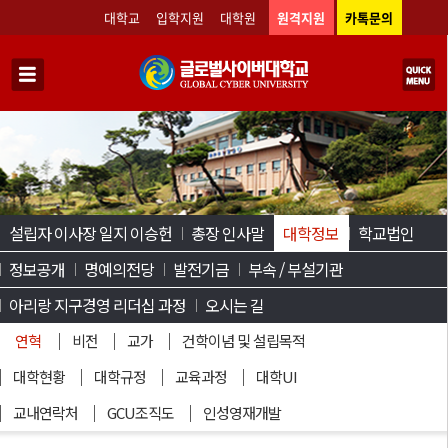
대학교
입학지원
대학원
원격지원
카톡문의
설립자 이사장 일지 이승헌
총장 인사말
대학정보
학교법인
정보공개
명예의전당
발전기금
부속 / 부설기관
아리랑 지구경영 리더십 과정
오시는 길
연혁
비전
교가
건학이념 및 설립목적
대학현황
대학규정
교육과정
대학UI
교내연락처
GCU조직도
인성영재개발