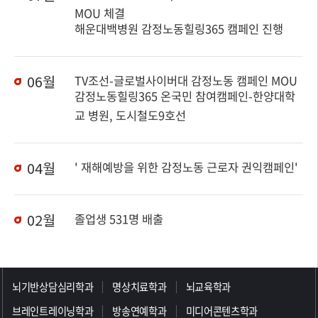
MOU 체결
해운대백병원 감정노동힐링365 캠페인 진행
06월
TV조선-글로벌사이버대 감정노동 캠페인 MOU
감정노동힐링365 온국민 참여캠페인-한양대학
교 병원, 도시철도9호선
04월
' 재해예방을 위한 감정노동 근로자 권익캠페인'
02월
졸업생 531명 배출
>>>>>>>>>>>>>>>>>
뇌기반상담심리학과
명상치료학과
뇌교육학과
브레인트레이닝학과
방송연예학과
미디어콘텐츠학과