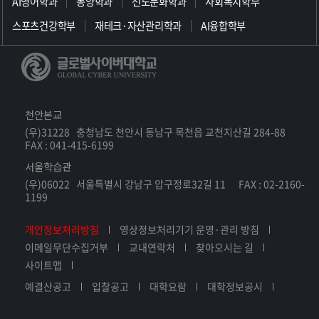
AI영어학과
동양학과
선도문화학과
사회복지학부
스포츠건강학부
재테크·자산관리학과
AI융합학부
천안본교
(우)31228 충청남도 천안시 동남구 목천읍 교천지산길 284-88
FAX : 041-415-6199
서울학습관
(우)06022 서울특별시 강남구 압구정로32길 11 FAX : 02-2160-
1199
개인정보처리방침
영상정보처리기기 운영·관리 방침
이메일무단수집거부
교내연락처
찾아오시는 길
사이트맵
예결산공고
입찰공고
대학요람
대학정보공시