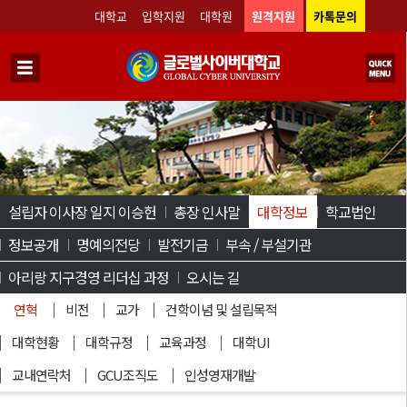
대학교
입학지원
대학원
원격지원
카톡문의
설립자 이사장 일지 이승헌
총장 인사말
대학정보
학교법인
정보공개
명예의전당
발전기금
부속 / 부설기관
아리랑 지구경영 리더십 과정
오시는 길
연혁
비전
교가
건학이념 및 설립목적
대학현황
대학규정
교육과정
대학UI
교내연락처
GCU조직도
인성영재개발