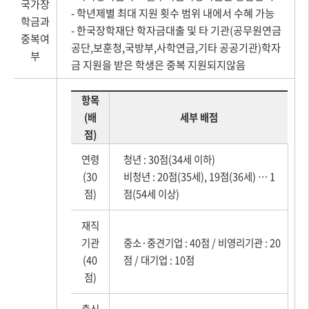
국가장
- 학년제별 최대 지원 횟수 범위 내에서 수혜 가능
학금과
- 한국장학재단 학자금대출 및 타 기관(공무원연금
중복여
공단,보훈청,국방부,사학연금,기타 공공기관)학자
부
금 지원을 받은 학생은 중복 지원되지않음
항목
(배
세부 배점
점)
연령
청년 : 30점(34세 이하)
(30
비청년 : 20점(35세), 19점(36세) … 1
점)
점(54세 이상)
재직
기관
중소·중견기업 : 40점 / 비영리기관 : 20
(40
점 / 대기업 : 10점
점)