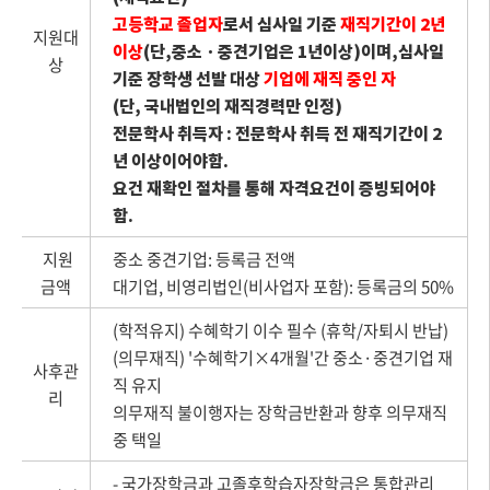
고등학교 졸업자
로서 심사일 기준
재직기간이 2년
지원대
이상
(단,중소ㆍ중견기업은 1년이상)이며,심사일
상
기준 장학생 선발 대상
기업에 재직 중인 자
(단, 국내법인의 재직경력만 인정)
전문학사 취득자 : 전문학사 취득 전 재직기간이 2
년 이상이어야함.
요건 재확인 절차를 통해 자격요건이 증빙되어야
함.
지원
중소 중견기업: 등록금 전액
금액
대기업, 비영리법인(비사업자 포함): 등록금의 50%
(학적유지) 수혜학기 이수 필수 (휴학/자퇴시 반납)
(의무재직) '수혜학기×4개월'간 중소·중견기업 재
사후관
직 유지
리
의무재직 불이행자는 장학금반환과 향후 의무재직
중 택일
- 국가장학금과 고졸후학습자장학금은 통합관리