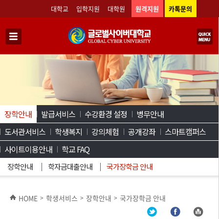
대학교
입학지원
대학원
원격지원
카톡문의
장학안내
발급서비스
수강환경 설정
병무안내
도서관서비스
학생복지
강의체험
공개강좌
스마트캠퍼스
사이트이용안내
학교 FAQ
장학안내
학자금대출안내
국가장학금 안내
HOME
학생서비스
장학안내
국가장학금 안내
>
>
>