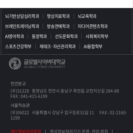
>>>>>>>>>>>>>>>>>
뇌기반상담심리학과
명상치료학과
뇌교육학과
브레인트레이닝학과
방송연예학과
미디어콘텐츠학과
AI영어학과
동양학과
선도문화학과
사회복지학부
스포츠건강학부
재테크·자산관리학과
AI융합학부
천안본교
(우)31228 충청남도 천안시 동남구 목천읍 교천지산길 284-88
FAX : 041-415-6199
서울학습관
(우)06022 서울특별시 강남구 압구정로32길 11 FAX : 02-2160-
1199
개인정보처리방침
영상정보처리기기 운영·관리 방침