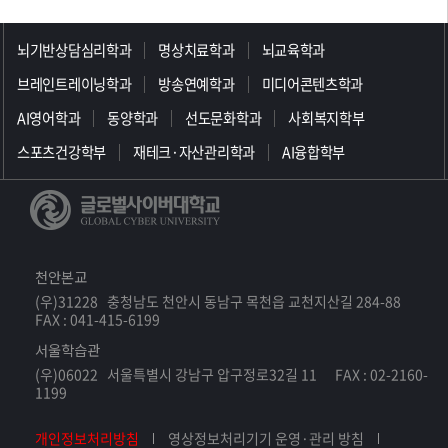
>>>>>>>>>>>>>>>>>
뇌기반상담심리학과
명상치료학과
뇌교육학과
브레인트레이닝학과
방송연예학과
미디어콘텐츠학과
AI영어학과
동양학과
선도문화학과
사회복지학부
스포츠건강학부
재테크·자산관리학과
AI융합학부
천안본교
(우)31228 충청남도 천안시 동남구 목천읍 교천지산길 284-88
FAX : 041-415-6199
서울학습관
(우)06022 서울특별시 강남구 압구정로32길 11 FAX : 02-2160-
1199
개인정보처리방침
영상정보처리기기 운영·관리 방침