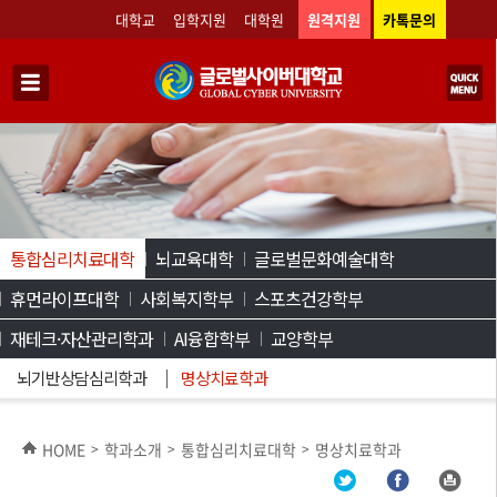
대학교
입학지원
대학원
원격지원
카톡문의
통합심리치료대학
뇌교육대학
글로벌문화예술대학
휴먼라이프대학
사회복지학부
스포츠건강학부
재테크·자산관리학과
AI융합학부
교양학부
뇌기반상담심리학과
명상치료학과
HOME
학과소개
통합심리치료대학
명상치료학과
>
>
>