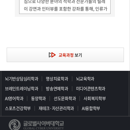
심으로 다양한 분야의 석학과 전문가들의 릴레
이 강연과 인터뷰를 포함한 강좌를 통해, 인류가
당면한 지구촌 시대에 대한 통찰과 그 대안을 모
색해 봄으로써 글로벌 마인드 정립과 한민족의
정신문화적 자산, 21세기 미래열쇠 뇌에 대한
가치를 이해하고자 하는 과목입니다.
교육과정
보기
>>>>>>>>>>>>>>>>>
뇌기반상담심리학과
명상치료학과
뇌교육학과
브레인트레이닝학과
방송연예학과
미디어콘텐츠학과
AI영어학과
동양학과
선도문화학과
사회복지학부
스포츠건강학부
재테크·자산관리학과
AI융합학부