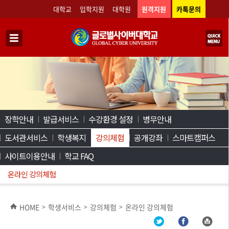
대학교
입학지원
대학원
원격지원
카톡문의
장학안내
발급서비스
수강환경 설정
병무안내
도서관서비스
학생복지
강의체험
공개강좌
스마트캠퍼스
사이트이용안내
학교 FAQ
온라인 강의체험
HOME
학생서비스
강의체험
온라인 강의체험
>
>
>