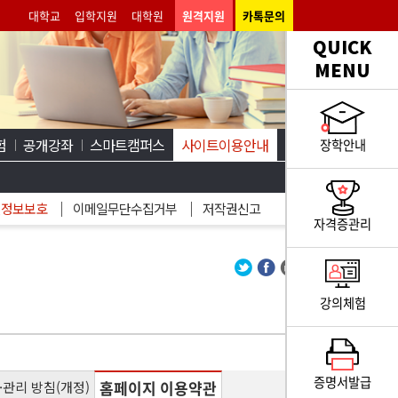
대학교
입학지원
대학원
원격지원
카톡문의
QUICK
MENU
험
공개강좌
스마트캠퍼스
사이트이용안내
장학안내
인정보보호
이메일무단수집거부
저작권신고
자격증관리
강의체험
증명서발급
홈페이지 이용약관
관리 방침(개정)