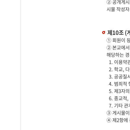
② 공개게시
시물 작성자
제10조 (
① 회원이 
② 본교에서
해당하는 경
1. 이용약
2. 학교,
3. 공공질
4. 범죄적
5. 제3자
6. 종교적
7. 기타 
③ 게시물이
④ 제2항에