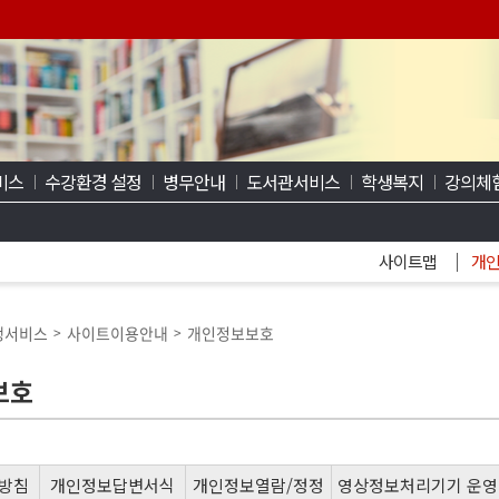
비스
수강환경 설정
병무안내
도서관서비스
학생복지
강의체
사이트맵
개
생서비스
사이트이용안내
개인정보보호
>
>
보호
방침
개인정보답변서식
개인정보열람/정정
영상정보처리기기 운영·