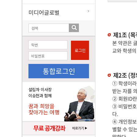
미디어글로벌
제1조 (목
본 약관은 글
교와 학생의
로그인
통합로그인
제2조 (정
① 학생이라
설립자 이사장
받는 자를 
이승헌과 함께
② 회원ID
꿈과 희망을
③ 비밀번호
찾아가는 여행
다.
④ 개인정보
별할 수 있
말한다.