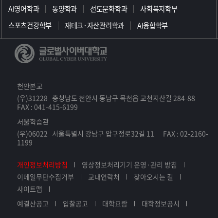
AI영어학과
동양학과
선도문화학과
사회복지학부
스포츠건강학부
재테크·자산관리학과
AI융합학부
천안본교
(우)31228 충청남도 천안시 동남구 목천읍 교천지산길 284-88
FAX : 041-415-6199
서울학습관
(우)06022 서울특별시 강남구 압구정로32길 11 FAX : 02-2160-
1199
개인정보처리방침
영상정보처리기기 운영·관리 방침
이메일무단수집거부
교내연락처
찾아오시는 길
사이트맵
예결산공고
입찰공고
대학요람
대학정보공시