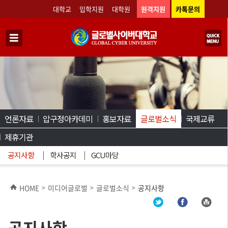
대학교
입학지원
대학원
원격지원
카톡문의
언론자료
압구정아카데미
홍보자료
글로벌소식
국제교류
제휴기관
공지사항
학사공지
GCU마당
HOME
미디어글로벌
글로벌소식
공지사항
>
>
>
공지사항