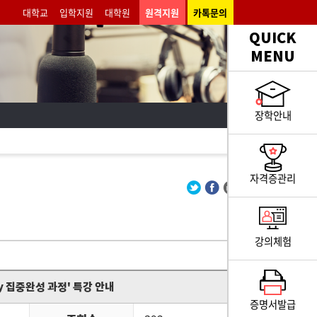
대학교
입학지원
대학원
원격지원
카톡문의
QUICK
MENU
장학안내
자격증관리
강의체험
 집중완성 과정' 특강 안내
증명서발급