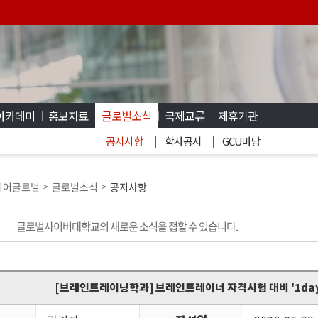
아카데미
홍보자료
글로벌소식
국제교류
제휴기관
공지사항
학사공지
GCU마당
디어글로벌
글로벌소식
공지사항
>
>
글로벌사이버대학교의 새로운 소식을 접할 수 있습니다.
[브레인트레이닝학과] 브레인트레이너 자격시험 대비 '1day