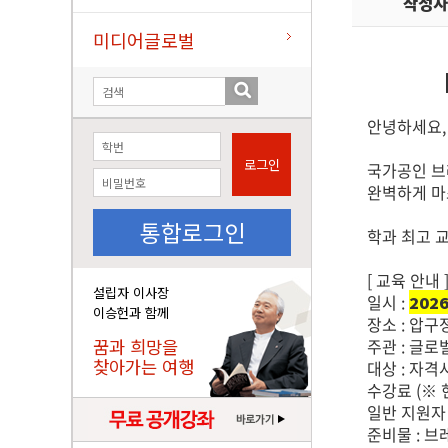
작성자
미디어글로벌
안녕하세요,
로그인
국가공인 브
완벽하게 마스
통합로그인
학과 최고 
[ 교육 안내 
설립자 이사장
일시 :
2026
이승헌과 함께
장소 : 압
꿈과 희망을
주관 : 글
찾아가는 여행
대상 : 자격
수강료 (※ 
일반 지원자 :
준비물 : 