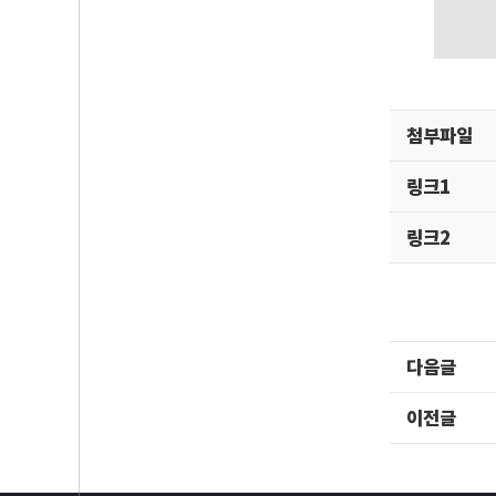
첨부파일
링크1
링크2
다음글
이전글